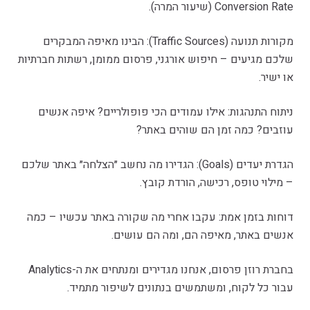
Conversion Rate (שיעור המרה).
מקורות תנועה (Traffic Sources): הבינו מאיפה המבקרים
שלכם מגיעים – חיפוש אורגני, פרסום ממומן, רשתות חברתיות
או ישיר.
ניתוח התנהגות: אילו עמודים הכי פופולריים? איפה אנשים
עוזבים? כמה זמן הם שוהים באתר?
הגדרת יעדים (Goals): הגדירו מה נחשב ״הצלחה״ באתר שלכם
– מילוי טופס, רכישה, הורדת קובץ.
דוחות בזמן אמת: עקבו אחרי מה שקורה באתר עכשיו – כמה
אנשים באתר, מאיפה הם, ומה הם עושים.
בחברת רוזן פרסום, אנחנו מגדירים ומנתחים את ה-Analytics
עבור כל לקוח, ומשתמשים בנתונים לשיפור מתמיד.