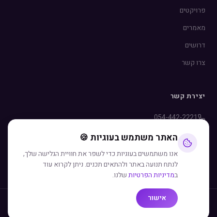
פרויקטים
מאמרים
דרושים
צרו קשר
יצירת קשר
054-442-2221
info@rozen.co.il
האתר משתמש בעוגיות 🍪
WhatsApp
אנו משתמשים בעוגיות כדי לשפר את חוויית הגלישה שלך,
לנתח תנועה באתר ולהתאים תכנים. ניתן לקרוא עוד
ב
מדיניות הפרטיות
שלנו.
אישור
©
2026
רוזן פרסום. כל הזכויות שמורות.
מדיניות פרטיות
תנאי שימוש
הצהרת נגישות