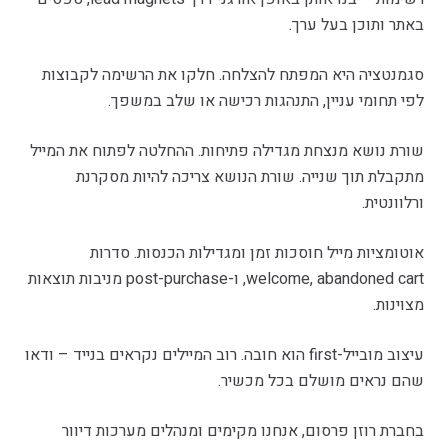
באתר ותוכן בעל ערך.
סגמנטציה היא המפתח להצלחה. חלקו את הרשימה לקבוצות
לפי תחומי עניין, התנהגות רכישה או שלב במשפך.
שורת נושא מנצחת מגדילה פתיחות. ההחלטה לפתוח את המייל
מתקבלת תוך שנייה. שורת הנושא צריכה להיות מסקרנת
ורלוונטית.
אוטומציות מייל חוסכות זמן ומגדילות הכנסות. סדרות
welcome, abandoned cart, ו-post-purchase מניבות תוצאות
מצוינות.
עיצוב מובייל-first הוא חובה. רוב המיילים נקראים בנייד – ודאו
שהם נראים מושלם בכל מכשיר.
בחברת רוזן פרסום, אנחנו מקימים ומנהלים מערכות דיוור