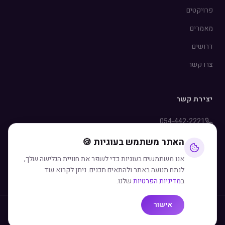
פרויקטים
מאמרים
דרושים
צרו קשר
יצירת קשר
054-442-2221
info@rozen.co.il
האתר משתמש בעוגיות 🍪
WhatsApp
אנו משתמשים בעוגיות כדי לשפר את חוויית הגלישה שלך,
לנתח תנועה באתר ולהתאים תכנים. ניתן לקרוא עוד
ב
מדיניות הפרטיות
שלנו.
אישור
©
2026
רוזן פרסום. כל הזכויות שמורות.
מדיניות פרטיות
תנאי שימוש
הצהרת נגישות