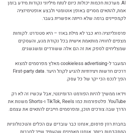
AI. מערכות חכמות יכולות כיום לנתח מיליוני נקודות מידע בזמן
אמת, להתאים מסרים באופן אוטומטי ולבצע אופטימיזציה
לקמפיינים ברמה שלא הייתה אפשרית בעבר.
פרסונליזציה היא כבר לא מילת באזז – היא סטנדרט. לקוחות
מצפים לחוויה מותאמת אישית בכל נקודת מגע, והעסקים
שמצליחים לספק את זה הם אלה ששורדים ומשגשגים.
המעבר ל-cookieless advertising מאלץ מפרסמים למצוא
דרכים חדשות ויצירתיות להגיע לקהל היעד. First-party data
הפך לנכס הכי יקר של כל עסק.
וידאו ממשיך להיות הפורמט הדומיננטי, אבל עכשיו זה לא רק
YouTube. פלטפורמות כמו TikTok, Reels ו-Shorts משנות את
הדרך שבה צורכים תוכן, ומפרסמים חייבים להתאים את עצמם.
בחברת רוזן פרסום, אנחנו כבר עובדים עם הכלים והטכנולוגיות
המתקדמות ביותר. אנחנו מאמינים שהעתיד שייך לחברות