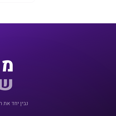
מו
של
נבין יחד את 