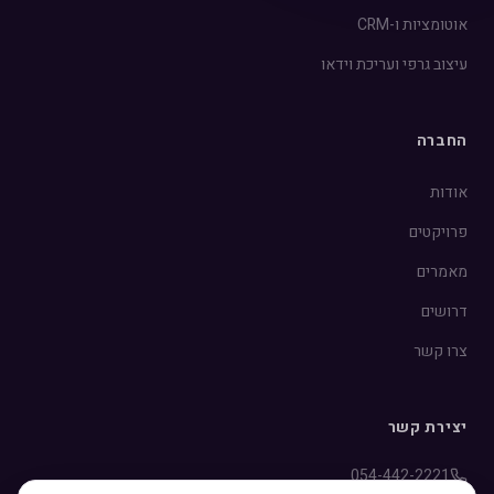
אוטומציות ו-CRM
עיצוב גרפי ועריכת וידאו
החברה
אודות
פרויקטים
מאמרים
דרושים
צרו קשר
יצירת קשר
054-442-2221