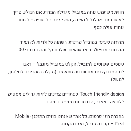
חווית משתמש נוחה במובייל מגדילה המרות. אם הגולש צריך
לעשות זום או לגלול הצידה, הוא יעזוב. כל שנייה של חוסר
נוחות עולה כסף.
מהירות טעינה במובייל קריטית. רשתות סלולריות לא תמיד
מהירות כמו WiFi. ודאו שהאתר שלכם קל ומהיר גם ב-3G.
טפסים פשוטים למובייל. הקלט במובייל מוגבל – דאגו
לטפסים קצרים עם שדות מותאמים (מקלדת מספרים לטלפון,
למשל).
Touch-friendly design. כפתורים צריכים להיות גדולים מספיק
ללחיצה באצבע, עם מרווח מספיק ביניהם.
בחברת רוזן פרסום, כל אתר שאנחנו בונים מתוכנן Mobile-
First – קודם מובייל, ואז דסקטופ.