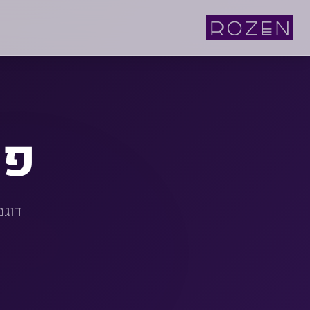
פר
דוגמ