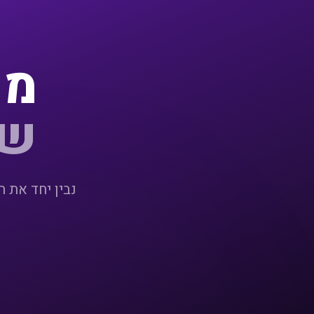
מו
של
נבין יחד את 