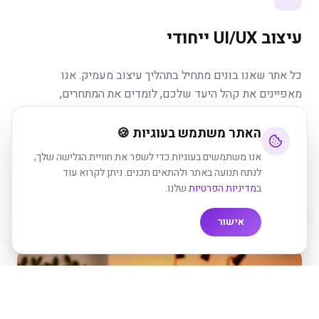
עיצוב UI/UX ייחודי
כל אתר שאנו בונים מתחיל בתהליך עיצוב מעמיק. אנו
מאפיינים את קהל היעד שלכם, לומדים את המתחרים,
ומעצבים חוויית משתמש שמנווטת את המבקרים בדיוק לאן
שאתם רוצים – יצירת קשר, רכישה, או כל פעולה אחרת
האתר משתמש בעוגיות 🍪
שחשובה לעסק שלכם. העיצוב שלנו מודרני, נקי, ומותאם
אנו משתמשים בעוגיות כדי לשפר את חוויית הגלישה שלך,
למותג שלכם בצורה מושלמת. אנו משתמשים בטכניקות עיצוב
לנתח תנועה באתר ולהתאים תכנים. ניתן לקרוא עוד
מתקדמות כמו אנימציות חלקות, אפקטים ויזואליים,
ב
מדיניות הפרטיות
שלנו.
ומיקרו-אינטראקציות שיוצרות חוויה מרשימה.
אישור